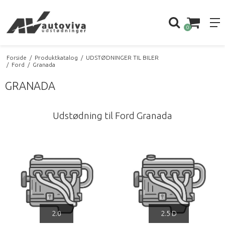
0
Forside
/
Produktkatalog
/
UDSTØDNINGER TIL BILER
/
Ford
/
Granada
GRANADA
Udstødning til Ford Granada
2.0
2.5 D