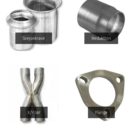
Svejsekrave
Reduktion
X/Y rør
Flange