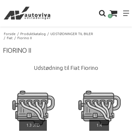
0
Forside
/
Produktkatalog
/
UDSTØDNINGER TIL BILER
/
Fiat
/
Fiorino II
FIORINO II
Udstødning til Fiat Fiorino
1.3 JTD
1.4