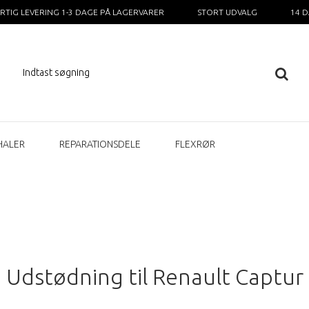
RTIG LEVERING 1-3 DAGE PÅ LAGERVARER
STORT UDVALG
14 
HALER
REPARATIONSDELE
FLEXRØR
Udstødning til Renault Captur