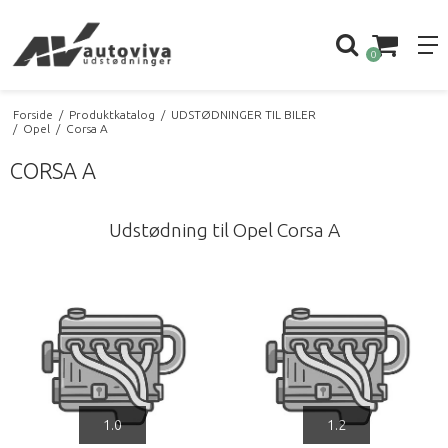
0
Forside
/
Produktkatalog
/
UDSTØDNINGER TIL BILER
/
Opel
/
Corsa A
CORSA A
Udstødning til Opel Corsa A
1.0
1.2