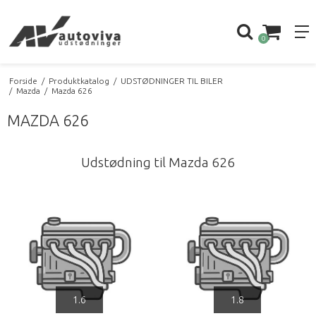
0
Forside
/
Produktkatalog
/
UDSTØDNINGER TIL BILER
/
Mazda
/
Mazda 626
MAZDA 626
Udstødning til Mazda 626
1.6
1.8