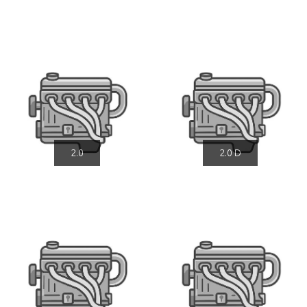
2.0
2.0 D