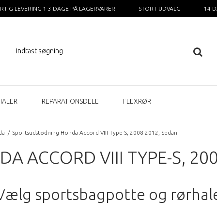
RTIG LEVERING 1-3 DAGE PÅ LAGERVARER
STORT UDVALG
14 
HALER
REPARATIONSDELE
FLEXRØR
da
/
Sportsudstødning Honda Accord VIII Type-S, 2008-2012, Sedan
 ACCORD VIII TYPE-S, 200
Vælg sportsbagpotte og rørhal