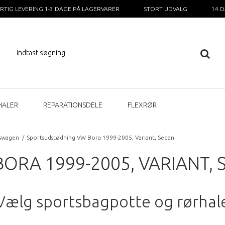
RTIG LEVERING 1-3 DAGE PÅ LAGERVARER
STORT UDVALG
14 
HALER
REPARATIONSDELE
FLEXRØR
kswagen
/
Sportsudstødning VW Bora 1999-2005, Variant, Sedan
RA 1999-2005, VARIANT, 
Vælg sportsbagpotte og rørhal