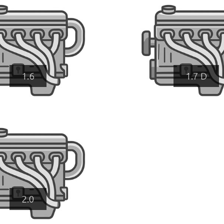
1.6
1.7 D
2.0