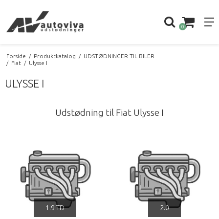
0
Forside
/
Produktkatalog
/
UDSTØDNINGER TIL BILER
/
Fiat
/
Ulysse I
ULYSSE I
Udstødning til Fiat Ulysse I
1.9 TD
2.0