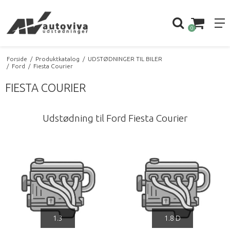
0
Forside
/
Produktkatalog
/
UDSTØDNINGER TIL BILER
/
Ford
/
Fiesta Courier
FIESTA COURIER
Udstødning til Ford Fiesta Courier
1.3
1.8 D