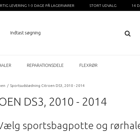
RTIG LEVERING 1-3 DAGE PÅ LAGERVARER
STORT UDVALG
14 
HALER
REPARATIONSDELE
FLEXRØR
oen
/
Sportsudstødning Citroen DS3, 2010 - 2014
N DS3, 2010 - 2014
Vælg sportsbagpotte og rørhal