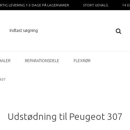
RTIG LEVERING 1-3 DAGE PÅ LAGERVARER
STORT UDVALG
14 
HALER
REPARATIONSDELE
FLEXRØR
307
Udstødning til Peugeot 307