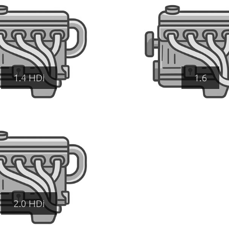
1.4 HDi
1.6
2.0 HDi