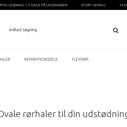
RTIG LEVERING 1-3 DAGE PÅ LAGERVARER
STORT UDVALG
14 
HALER
REPARATIONSDELE
FLEXRØR
Ovale rørhaler til din udstødnin