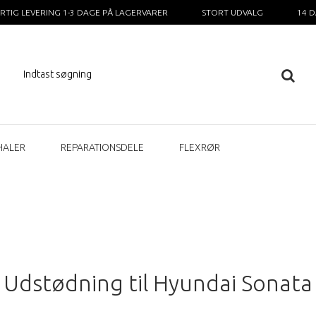
RTIG LEVERING 1-3 DAGE PÅ LAGERVARER
STORT UDVALG
14 
HALER
REPARATIONSDELE
FLEXRØR
Udstødning til Hyundai Sonata