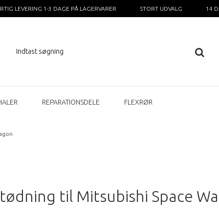
RTIG LEVERING 1-3 DAGE PÅ LAGERVARER
STORT UDVALG
14 
HALER
REPARATIONSDELE
FLEXRØR
agon
tødning til Mitsubishi Space W