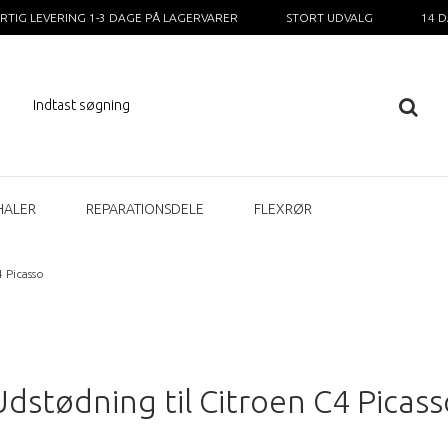
RTIG LEVERING 1-3 DAGE PÅ LAGERVARER
STORT UDVALG
14 
HALER
REPARATIONSDELE
FLEXRØR
 Picasso
Udstødning til Citroen C4 Picass