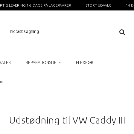
RTIG LEVERING 1-3 DAGE PÅ LAGERVARER
STORT UDVALG
14 
HALER
REPARATIONSDELE
FLEXRØR
II
Udstødning til VW Caddy III