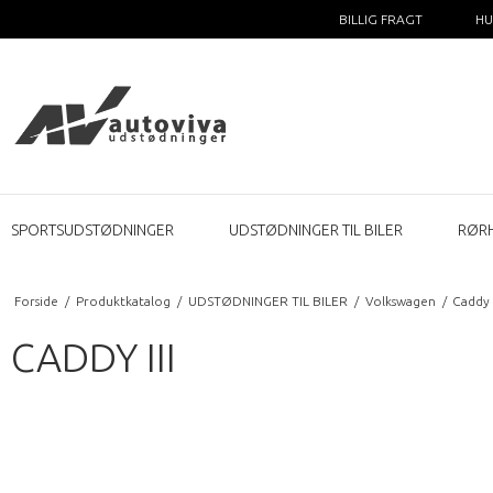
BILLIG FRAGT
HU
SPORTSUDSTØDNINGER
UDSTØDNINGER TIL BILER
RØR
Forside
/
Produktkatalog
/
UDSTØDNINGER TIL BILER
/
Volkswagen
/
Caddy I
CADDY III