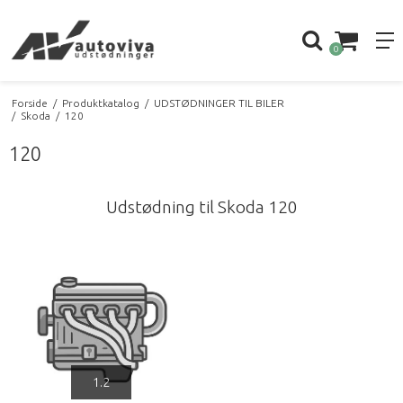
0
Forside
/
Produktkatalog
/
UDSTØDNINGER TIL BILER
/
Skoda
/
120
120
Udstødning til Skoda 120
1.2