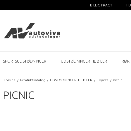
BILLIG FRAGT
HU
SPORTSUDSTØDNINGER
UDSTØDNINGER TIL BILER
RØR
Forside
/
Produktkatalog
/
UDSTØDNINGER TIL BILER
/
Toyota
/
Picnic
PICNIC