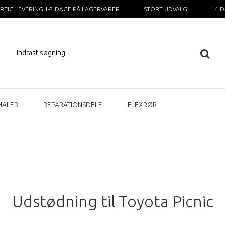
RTIG LEVERING 1-3 DAGE PÅ LAGERVARER
STORT UDVALG
14 
HALER
REPARATIONSDELE
FLEXRØR
Udstødning til Toyota Picnic