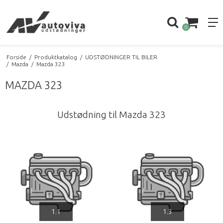
0
Forside
/
Produktkatalog
/
UDSTØDNINGER TIL BILER
/
Mazda
/
Mazda 323
MAZDA 323
Udstødning til Mazda 323
1.1
1.3