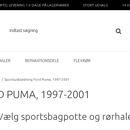
RTIG LEVERING 1-3 DAGE PÅ LAGERVARER
STORT UDVALG
14 
HALER
REPARATIONSDELE
FLEXRØR
/
Sportsudstødning Ford Puma, 1997-2001
 PUMA, 1997-2001
Vælg sportsbagpotte og rørhal