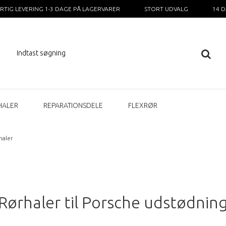
RTIG LEVERING 1-3 DAGE PÅ LAGERVARER
STORT UDVALG
14 
HALER
REPARATIONSDELE
FLEXRØR
haler
Rørhaler til Porsche udstødnin