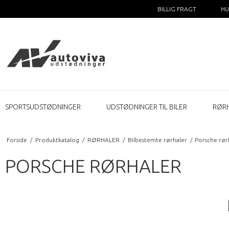
BILLIG FRAGT
HU
SPORTSUDSTØDNINGER
UDSTØDNINGER TIL BILER
RØR
Forside
/
Produktkatalog
/
RØRHALER
/
Bilbestemte rørhaler
/
Porsche rør
PORSCHE RØRHALER