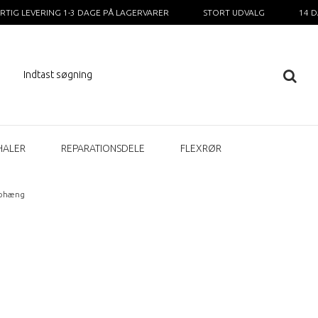
RTIG LEVERING 1-3 DAGE PÅ LAGERVARER
STORT UDVALG
14 
HALER
REPARATIONSDELE
FLEXRØR
phæng