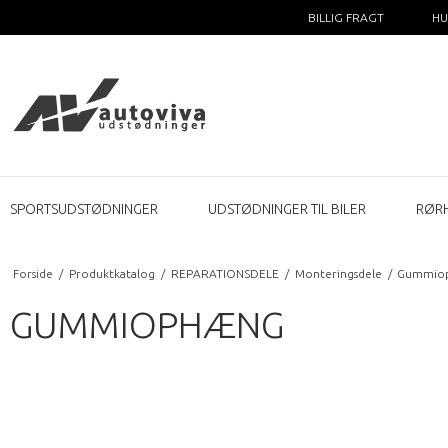
BILLIG FRAGT
HU
SPORTSUDSTØDNINGER
UDSTØDNINGER TIL BILER
RØR
Forside
/
Produktkatalog
/
REPARATIONSDELE
/
Monteringsdele
/
Gummio
GUMMIOPHÆNG