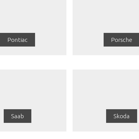
Pontiac
Porsche
Saab
Skoda