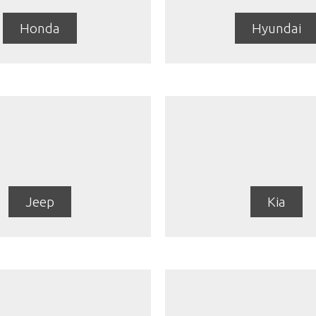
Honda
Hyundai
Jeep
Kia