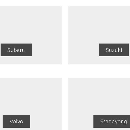
Subaru
Suzuki
Volvo
Ssangyong