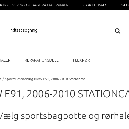
RTIG LEVERING 1-3 DAGE PÅ LAGERVARER
STORT UDVALG
14 
HALER
REPARATIONSDELE
FLEXRØR
W
/
Sportsudstødning BMW E91, 2006-2010 Stationcar
E91, 2006-2010 STATIONC
Vælg sportsbagpotte og rørhal