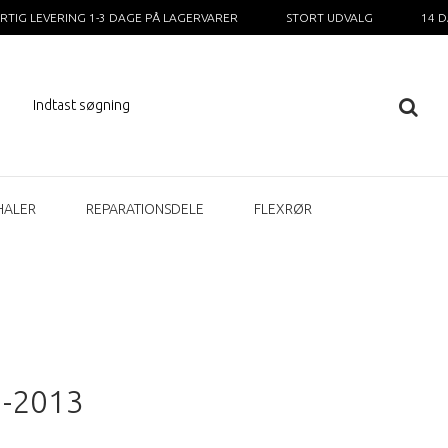
RTIG LEVERING 1-3 DAGE PÅ LAGERVARER
STORT UDVALG
14 
HALER
REPARATIONSDELE
FLEXRØR
1-2013